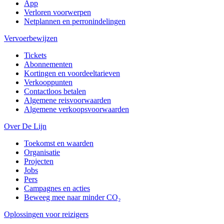
App
Verloren voorwerpen
Netplannen en perronindelingen
Vervoerbewijzen
Tickets
Abonnementen
Kortingen en voordeeltarieven
Verkooppunten
Contactloos betalen
Algemene reisvoorwaarden
Algemene verkoopsvoorwaarden
Over De Lijn
Toekomst en waarden
Organisatie
Projecten
Jobs
Pers
Campagnes en acties
Beweeg mee naar minder CO₂
Oplossingen voor reizigers