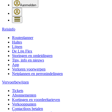
Aanmelden
Reisinfo
Routeplanner
Haltes
Lijnen
De Lijn Flex
Storingen en omleidingen
Tips, info en nieuws
App
Verloren voorwerpen
Netplannen en perronindelingen
Vervoerbewijzen
Tickets
Abonnementen
Kortingen en voordeeltarieven
Verkooppunten
Contactloos betalen