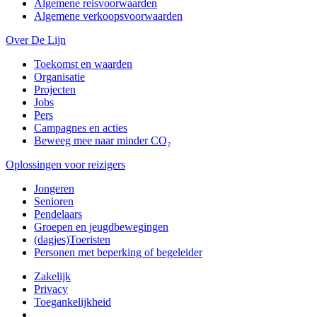
Algemene reisvoorwaarden
Algemene verkoopsvoorwaarden
Over De Lijn
Toekomst en waarden
Organisatie
Projecten
Jobs
Pers
Campagnes en acties
Beweeg mee naar minder CO₂
Oplossingen voor reizigers
Jongeren
Senioren
Pendelaars
Groepen en jeugdbewegingen
(dagjes)Toeristen
Personen met beperking of begeleider
Zakelijk
Privacy
Toegankelijkheid