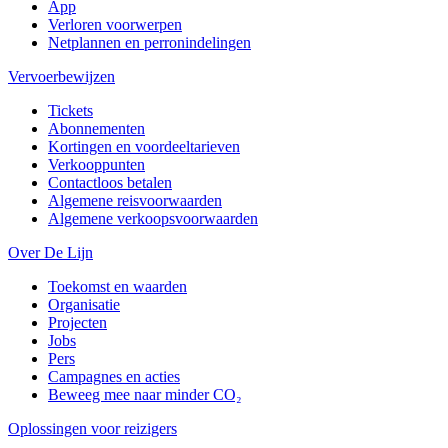
App
Verloren voorwerpen
Netplannen en perronindelingen
Vervoerbewijzen
Tickets
Abonnementen
Kortingen en voordeeltarieven
Verkooppunten
Contactloos betalen
Algemene reisvoorwaarden
Algemene verkoopsvoorwaarden
Over De Lijn
Toekomst en waarden
Organisatie
Projecten
Jobs
Pers
Campagnes en acties
Beweeg mee naar minder CO₂
Oplossingen voor reizigers