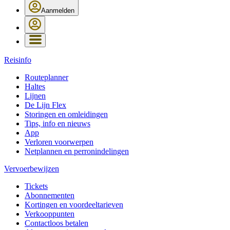
Aanmelden
Reisinfo
Routeplanner
Haltes
Lijnen
De Lijn Flex
Storingen en omleidingen
Tips, info en nieuws
App
Verloren voorwerpen
Netplannen en perronindelingen
Vervoerbewijzen
Tickets
Abonnementen
Kortingen en voordeeltarieven
Verkooppunten
Contactloos betalen