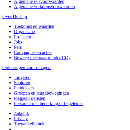
Algemene reisvoorwaarden
Algemene verkoopsvoorwaarden
Over De Lijn
Toekomst en waarden
Organisatie
Projecten
Jobs
Pers
Campagnes en acties
Beweeg mee naar minder CO₂
Oplossingen voor reizigers
Jongeren
Senioren
Pendelaars
Groepen en jeugdbewegingen
(dagjes)Toeristen
Personen met beperking of begeleider
Zakelijk
Privacy
Toegankelijkheid