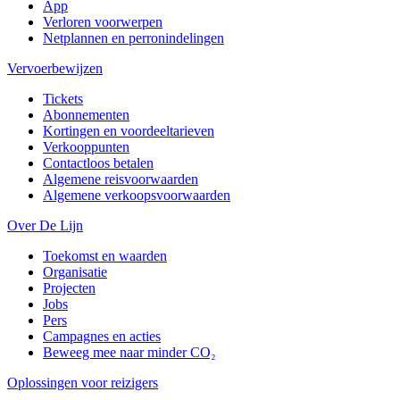
App
Verloren voorwerpen
Netplannen en perronindelingen
Vervoerbewijzen
Tickets
Abonnementen
Kortingen en voordeeltarieven
Verkooppunten
Contactloos betalen
Algemene reisvoorwaarden
Algemene verkoopsvoorwaarden
Over De Lijn
Toekomst en waarden
Organisatie
Projecten
Jobs
Pers
Campagnes en acties
Beweeg mee naar minder CO₂
Oplossingen voor reizigers