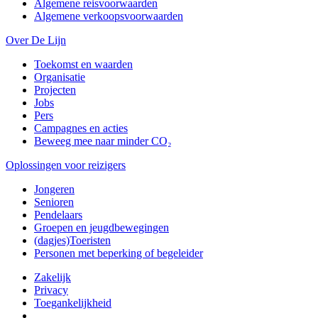
Algemene reisvoorwaarden
Algemene verkoopsvoorwaarden
Over De Lijn
Toekomst en waarden
Organisatie
Projecten
Jobs
Pers
Campagnes en acties
Beweeg mee naar minder CO₂
Oplossingen voor reizigers
Jongeren
Senioren
Pendelaars
Groepen en jeugdbewegingen
(dagjes)Toeristen
Personen met beperking of begeleider
Zakelijk
Privacy
Toegankelijkheid