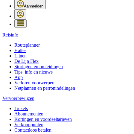
Aanmelden
Reisinfo
Routeplanner
Haltes
Lijnen
De Lijn Flex
Storingen en omleidingen
Tips, info en nieuws
App
Verloren voorwerpen
Netplannen en perronindelingen
Vervoerbewijzen
Tickets
Abonnementen
Kortingen en voordeeltarieven
Verkooppunten
Contactloos betalen