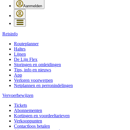
Aanmelden
Reisinfo
Routeplanner
Haltes
Lijnen
De Lijn Flex
Storingen en omleidingen
Tips, info en nieuws
App
Verloren voorwerpen
Netplannen en perronindelingen
Vervoerbewijzen
Tickets
Abonnementen
Kortingen en voordeeltarieven
Verkooppunten
Contactloos betalen