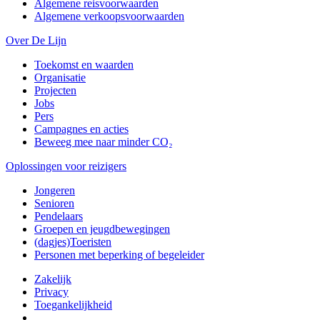
Algemene reisvoorwaarden
Algemene verkoopsvoorwaarden
Over De Lijn
Toekomst en waarden
Organisatie
Projecten
Jobs
Pers
Campagnes en acties
Beweeg mee naar minder CO₂
Oplossingen voor reizigers
Jongeren
Senioren
Pendelaars
Groepen en jeugdbewegingen
(dagjes)Toeristen
Personen met beperking of begeleider
Zakelijk
Privacy
Toegankelijkheid