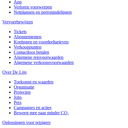
App
Verloren voorwerpen
Netplannen en perronindelingen
Vervoerbewijzen
Tickets
Abonnementen
Kortingen en voordeeltarieven
Verkooppunten
Contactloos betalen
Algemene reisvoorwaarden
Algemene verkoopsvoorwaarden
Over De Lijn
Toekomst en waarden
Organisatie
Projecten
Jobs
Pers
Campagnes en acties
Beweeg mee naar minder CO₂
Oplossingen voor reizigers