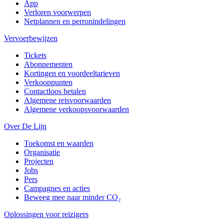
App
Verloren voorwerpen
Netplannen en perronindelingen
Vervoerbewijzen
Tickets
Abonnementen
Kortingen en voordeeltarieven
Verkooppunten
Contactloos betalen
Algemene reisvoorwaarden
Algemene verkoopsvoorwaarden
Over De Lijn
Toekomst en waarden
Organisatie
Projecten
Jobs
Pers
Campagnes en acties
Beweeg mee naar minder CO₂
Oplossingen voor reizigers