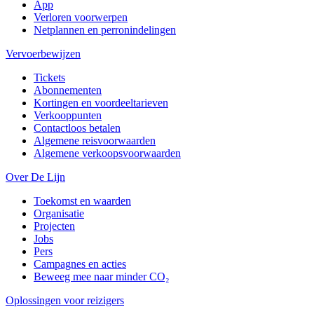
App
Verloren voorwerpen
Netplannen en perronindelingen
Vervoerbewijzen
Tickets
Abonnementen
Kortingen en voordeeltarieven
Verkooppunten
Contactloos betalen
Algemene reisvoorwaarden
Algemene verkoopsvoorwaarden
Over De Lijn
Toekomst en waarden
Organisatie
Projecten
Jobs
Pers
Campagnes en acties
Beweeg mee naar minder CO₂
Oplossingen voor reizigers