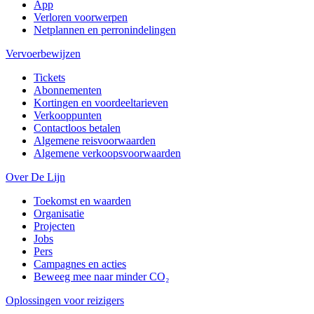
App
Verloren voorwerpen
Netplannen en perronindelingen
Vervoerbewijzen
Tickets
Abonnementen
Kortingen en voordeeltarieven
Verkooppunten
Contactloos betalen
Algemene reisvoorwaarden
Algemene verkoopsvoorwaarden
Over De Lijn
Toekomst en waarden
Organisatie
Projecten
Jobs
Pers
Campagnes en acties
Beweeg mee naar minder CO₂
Oplossingen voor reizigers