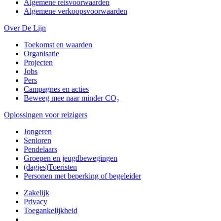
Algemene reisvoorwaarden
Algemene verkoopsvoorwaarden
Over De Lijn
Toekomst en waarden
Organisatie
Projecten
Jobs
Pers
Campagnes en acties
Beweeg mee naar minder CO₂
Oplossingen voor reizigers
Jongeren
Senioren
Pendelaars
Groepen en jeugdbewegingen
(dagjes)Toeristen
Personen met beperking of begeleider
Zakelijk
Privacy
Toegankelijkheid