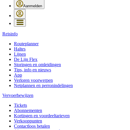
Aanmelden
Reisinfo
Routeplanner
Haltes
Lijnen
De Lijn Flex
Storingen en omleidingen
Tips, info en nieuws
App
Verloren voorwerpen
Netplannen en perronindelingen
Vervoerbewijzen
Tickets
Abonnementen
Kortingen en voordeeltarieven
Verkooppunten
Contactloos betalen