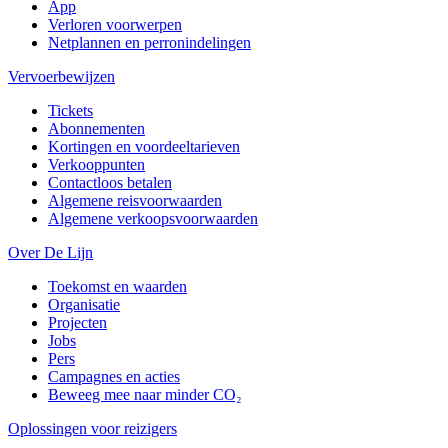
App
Verloren voorwerpen
Netplannen en perronindelingen
Vervoerbewijzen
Tickets
Abonnementen
Kortingen en voordeeltarieven
Verkooppunten
Contactloos betalen
Algemene reisvoorwaarden
Algemene verkoopsvoorwaarden
Over De Lijn
Toekomst en waarden
Organisatie
Projecten
Jobs
Pers
Campagnes en acties
Beweeg mee naar minder CO₂
Oplossingen voor reizigers