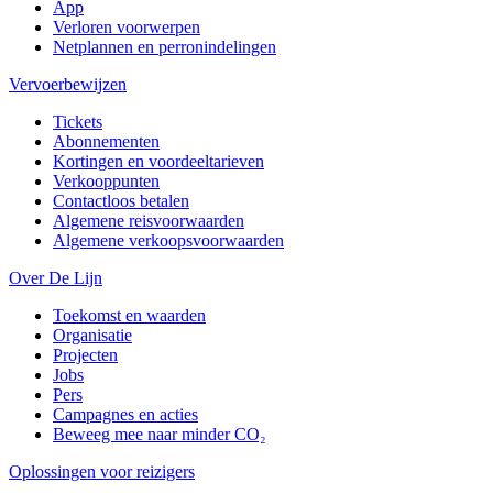
App
Verloren voorwerpen
Netplannen en perronindelingen
Vervoerbewijzen
Tickets
Abonnementen
Kortingen en voordeeltarieven
Verkooppunten
Contactloos betalen
Algemene reisvoorwaarden
Algemene verkoopsvoorwaarden
Over De Lijn
Toekomst en waarden
Organisatie
Projecten
Jobs
Pers
Campagnes en acties
Beweeg mee naar minder CO₂
Oplossingen voor reizigers