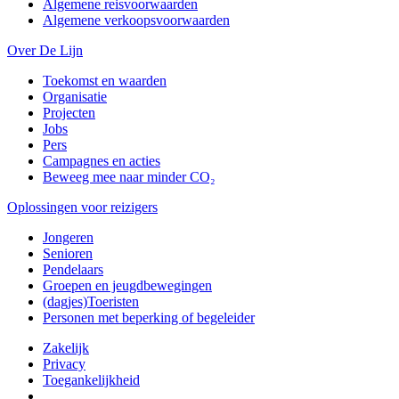
Algemene reisvoorwaarden
Algemene verkoopsvoorwaarden
Over De Lijn
Toekomst en waarden
Organisatie
Projecten
Jobs
Pers
Campagnes en acties
Beweeg mee naar minder CO₂
Oplossingen voor reizigers
Jongeren
Senioren
Pendelaars
Groepen en jeugdbewegingen
(dagjes)Toeristen
Personen met beperking of begeleider
Zakelijk
Privacy
Toegankelijkheid