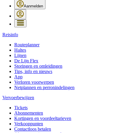
Aanmelden
Reisinfo
Routeplanner
Haltes
Lijnen
De Lijn Flex
Storingen en omleidingen
Tips, info en nieuws
App
Verloren voorwerpen
Netplannen en perronindelingen
Vervoerbewijzen
Tickets
Abonnementen
Kortingen en voordeeltarieven
Verkooppunten
Contactloos betalen