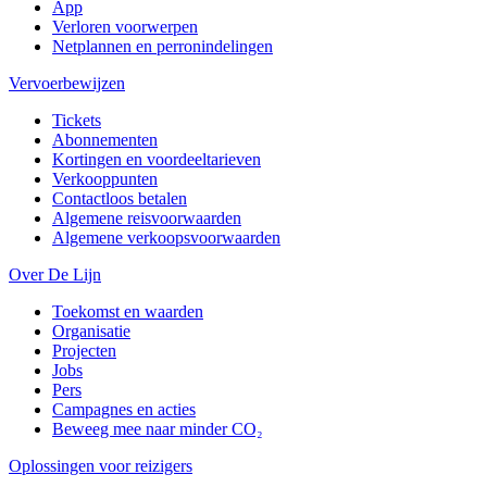
App
Verloren voorwerpen
Netplannen en perronindelingen
Vervoerbewijzen
Tickets
Abonnementen
Kortingen en voordeeltarieven
Verkooppunten
Contactloos betalen
Algemene reisvoorwaarden
Algemene verkoopsvoorwaarden
Over De Lijn
Toekomst en waarden
Organisatie
Projecten
Jobs
Pers
Campagnes en acties
Beweeg mee naar minder CO₂
Oplossingen voor reizigers