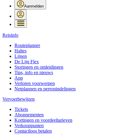
Aanmelden
Reisinfo
Routeplanner
Haltes
Lijnen
De Lijn Flex
Storingen en omleidingen
Tips, info en nieuws
App
Verloren voorwerpen
Netplannen en perronindelingen
Vervoerbewijzen
Tickets
Abonnementen
Kortingen en voordeeltarieven
Verkooppunten
Contactloos betalen