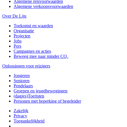
Algemene reisvoorwaarden
Algemene verkoopsvoorwaarden
Over De Lijn
Toekomst en waarden
Organisatie
Projecten
Jobs
Pers
Campagnes en acties
Beweeg mee naar minder CO₂
Oplossingen voor reizigers
Jongeren
Senioren
Pendelaars
Groepen en jeugdbewegingen
(dagjes)Toeristen
Personen met beperking of begeleider
Zakelijk
Privacy
Toegankelijkheid