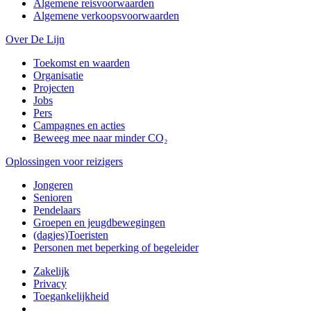
Algemene reisvoorwaarden
Algemene verkoopsvoorwaarden
Over De Lijn
Toekomst en waarden
Organisatie
Projecten
Jobs
Pers
Campagnes en acties
Beweeg mee naar minder CO₂
Oplossingen voor reizigers
Jongeren
Senioren
Pendelaars
Groepen en jeugdbewegingen
(dagjes)Toeristen
Personen met beperking of begeleider
Zakelijk
Privacy
Toegankelijkheid