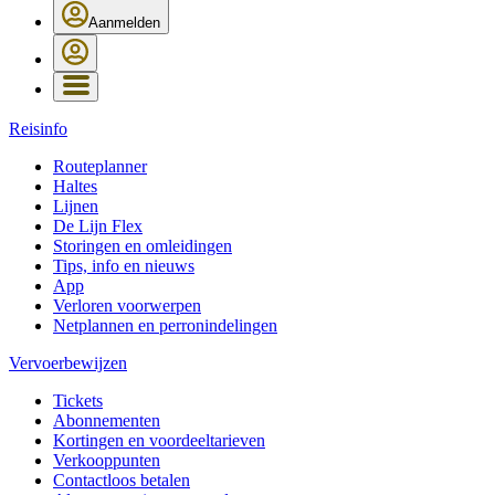
Aanmelden
Reisinfo
Routeplanner
Haltes
Lijnen
De Lijn Flex
Storingen en omleidingen
Tips, info en nieuws
App
Verloren voorwerpen
Netplannen en perronindelingen
Vervoerbewijzen
Tickets
Abonnementen
Kortingen en voordeeltarieven
Verkooppunten
Contactloos betalen