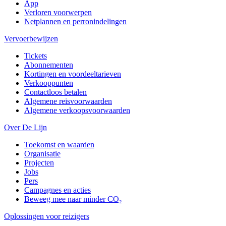
App
Verloren voorwerpen
Netplannen en perronindelingen
Vervoerbewijzen
Tickets
Abonnementen
Kortingen en voordeeltarieven
Verkooppunten
Contactloos betalen
Algemene reisvoorwaarden
Algemene verkoopsvoorwaarden
Over De Lijn
Toekomst en waarden
Organisatie
Projecten
Jobs
Pers
Campagnes en acties
Beweeg mee naar minder CO₂
Oplossingen voor reizigers