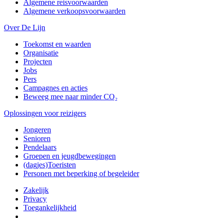
Algemene reisvoorwaarden
Algemene verkoopsvoorwaarden
Over De Lijn
Toekomst en waarden
Organisatie
Projecten
Jobs
Pers
Campagnes en acties
Beweeg mee naar minder CO₂
Oplossingen voor reizigers
Jongeren
Senioren
Pendelaars
Groepen en jeugdbewegingen
(dagjes)Toeristen
Personen met beperking of begeleider
Zakelijk
Privacy
Toegankelijkheid