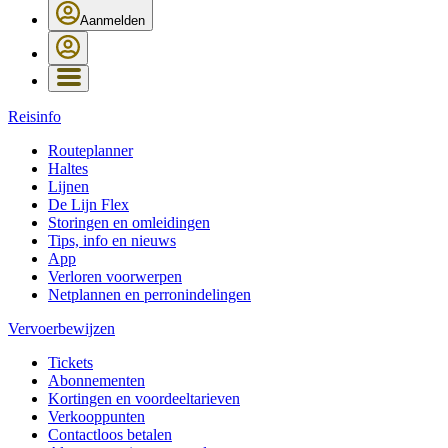
Aanmelden
Reisinfo
Routeplanner
Haltes
Lijnen
De Lijn Flex
Storingen en omleidingen
Tips, info en nieuws
App
Verloren voorwerpen
Netplannen en perronindelingen
Vervoerbewijzen
Tickets
Abonnementen
Kortingen en voordeeltarieven
Verkooppunten
Contactloos betalen