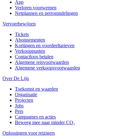
App
Verloren voorwerpen
Netplannen en perronindelingen
Vervoerbewijzen
Tickets
Abonnementen
Kortingen en voordeeltarieven
Verkooppunten
Contactloos betalen
Algemene reisvoorwaarden
Algemene verkoopsvoorwaarden
Over De Lijn
Toekomst en waarden
Organisatie
Projecten
Jobs
Pers
Campagnes en acties
Beweeg mee naar minder CO₂
Oplossingen voor reizigers