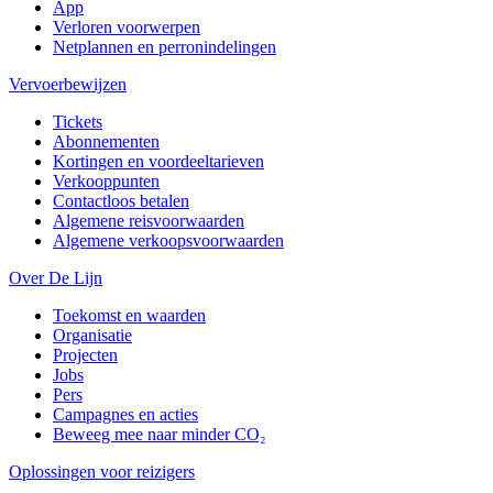
App
Verloren voorwerpen
Netplannen en perronindelingen
Vervoerbewijzen
Tickets
Abonnementen
Kortingen en voordeeltarieven
Verkooppunten
Contactloos betalen
Algemene reisvoorwaarden
Algemene verkoopsvoorwaarden
Over De Lijn
Toekomst en waarden
Organisatie
Projecten
Jobs
Pers
Campagnes en acties
Beweeg mee naar minder CO₂
Oplossingen voor reizigers