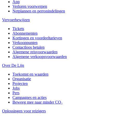
App
Verloren voorwerpen
Netplannen en perronindelingen
Vervoerbewijzen
Tickets
Abonnementen
Kortingen en voordeeltarieven
Verkooppunten
Contactloos betalen
Algemene reisvoorwaarden
Algemene verkoopsvoorwaarden
Over De Lijn
Toekomst en waarden
Organisatie
Projecten
Jobs
Pers
Campagnes en acties
Beweeg mee naar minder CO₂
Oplossingen voor reizigers