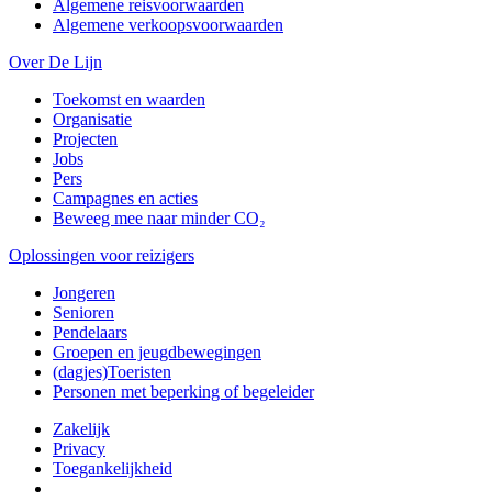
Algemene reisvoorwaarden
Algemene verkoopsvoorwaarden
Over De Lijn
Toekomst en waarden
Organisatie
Projecten
Jobs
Pers
Campagnes en acties
Beweeg mee naar minder CO₂
Oplossingen voor reizigers
Jongeren
Senioren
Pendelaars
Groepen en jeugdbewegingen
(dagjes)Toeristen
Personen met beperking of begeleider
Zakelijk
Privacy
Toegankelijkheid