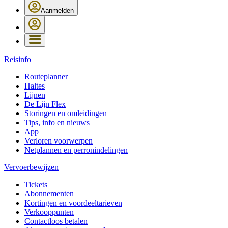
Aanmelden
Reisinfo
Routeplanner
Haltes
Lijnen
De Lijn Flex
Storingen en omleidingen
Tips, info en nieuws
App
Verloren voorwerpen
Netplannen en perronindelingen
Vervoerbewijzen
Tickets
Abonnementen
Kortingen en voordeeltarieven
Verkooppunten
Contactloos betalen