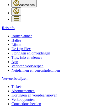
Aanmelden
Reisinfo
Routeplanner
Haltes
Lijnen
De Lijn Flex
Storingen en omleidingen
Tips, info en nieuws
App
Verloren voorwerpen
Netplannen en perronindelingen
Vervoerbewijzen
Tickets
Abonnementen
Kortingen en voordeeltarieven
Verkooppunten
Contactloos betalen