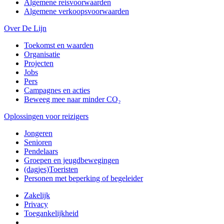
Algemene reisvoorwaarden
Algemene verkoopsvoorwaarden
Over De Lijn
Toekomst en waarden
Organisatie
Projecten
Jobs
Pers
Campagnes en acties
Beweeg mee naar minder CO₂
Oplossingen voor reizigers
Jongeren
Senioren
Pendelaars
Groepen en jeugdbewegingen
(dagjes)Toeristen
Personen met beperking of begeleider
Zakelijk
Privacy
Toegankelijkheid