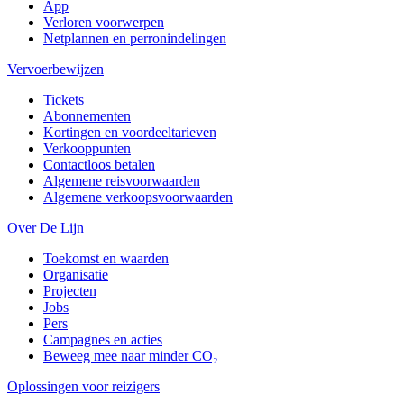
App
Verloren voorwerpen
Netplannen en perronindelingen
Vervoerbewijzen
Tickets
Abonnementen
Kortingen en voordeeltarieven
Verkooppunten
Contactloos betalen
Algemene reisvoorwaarden
Algemene verkoopsvoorwaarden
Over De Lijn
Toekomst en waarden
Organisatie
Projecten
Jobs
Pers
Campagnes en acties
Beweeg mee naar minder CO₂
Oplossingen voor reizigers