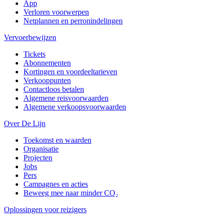
App
Verloren voorwerpen
Netplannen en perronindelingen
Vervoerbewijzen
Tickets
Abonnementen
Kortingen en voordeeltarieven
Verkooppunten
Contactloos betalen
Algemene reisvoorwaarden
Algemene verkoopsvoorwaarden
Over De Lijn
Toekomst en waarden
Organisatie
Projecten
Jobs
Pers
Campagnes en acties
Beweeg mee naar minder CO₂
Oplossingen voor reizigers