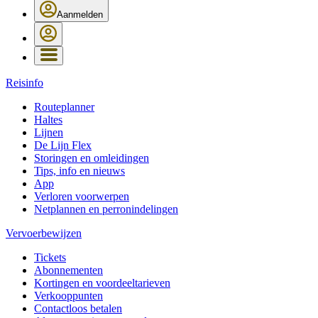
Aanmelden
Reisinfo
Routeplanner
Haltes
Lijnen
De Lijn Flex
Storingen en omleidingen
Tips, info en nieuws
App
Verloren voorwerpen
Netplannen en perronindelingen
Vervoerbewijzen
Tickets
Abonnementen
Kortingen en voordeeltarieven
Verkooppunten
Contactloos betalen