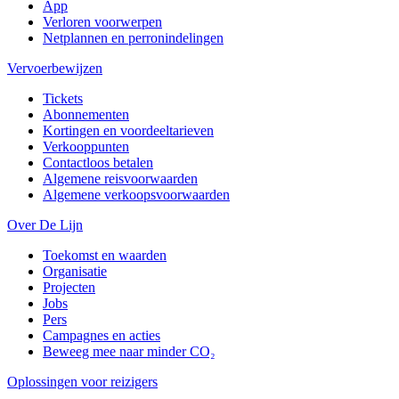
App
Verloren voorwerpen
Netplannen en perronindelingen
Vervoerbewijzen
Tickets
Abonnementen
Kortingen en voordeeltarieven
Verkooppunten
Contactloos betalen
Algemene reisvoorwaarden
Algemene verkoopsvoorwaarden
Over De Lijn
Toekomst en waarden
Organisatie
Projecten
Jobs
Pers
Campagnes en acties
Beweeg mee naar minder CO₂
Oplossingen voor reizigers