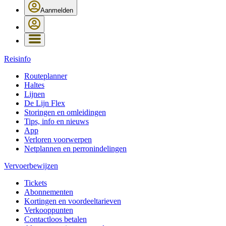
Aanmelden
Reisinfo
Routeplanner
Haltes
Lijnen
De Lijn Flex
Storingen en omleidingen
Tips, info en nieuws
App
Verloren voorwerpen
Netplannen en perronindelingen
Vervoerbewijzen
Tickets
Abonnementen
Kortingen en voordeeltarieven
Verkooppunten
Contactloos betalen