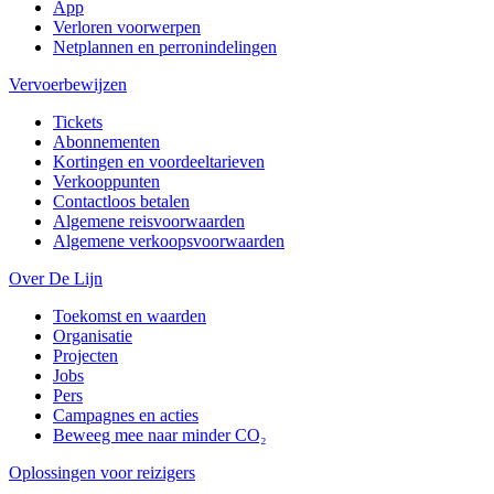
App
Verloren voorwerpen
Netplannen en perronindelingen
Vervoerbewijzen
Tickets
Abonnementen
Kortingen en voordeeltarieven
Verkooppunten
Contactloos betalen
Algemene reisvoorwaarden
Algemene verkoopsvoorwaarden
Over De Lijn
Toekomst en waarden
Organisatie
Projecten
Jobs
Pers
Campagnes en acties
Beweeg mee naar minder CO₂
Oplossingen voor reizigers