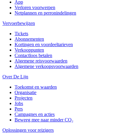
App
Verloren voorwerpen
Netplannen en perronindelingen
Vervoerbewijzen
Tickets
Abonnementen
Kortingen en voordeeltarieven
Verkooppunten
Contactloos betalen
Algemene reisvoorwaarden
Algemene verkoopsvoorwaarden
Over De Lijn
Toekomst en waarden
Organisatie
Projecten
Jobs
Pers
Campagnes en acties
Beweeg mee naar minder CO₂
Oplossingen voor reizigers