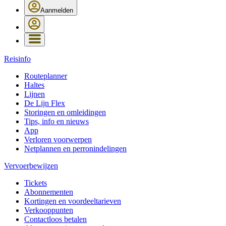
Aanmelden
Reisinfo
Routeplanner
Haltes
Lijnen
De Lijn Flex
Storingen en omleidingen
Tips, info en nieuws
App
Verloren voorwerpen
Netplannen en perronindelingen
Vervoerbewijzen
Tickets
Abonnementen
Kortingen en voordeeltarieven
Verkooppunten
Contactloos betalen