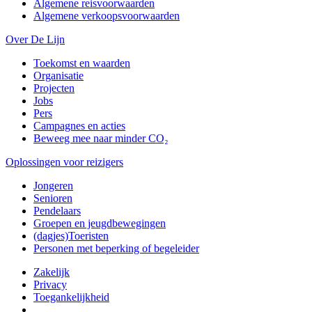
Algemene reisvoorwaarden
Algemene verkoopsvoorwaarden
Over De Lijn
Toekomst en waarden
Organisatie
Projecten
Jobs
Pers
Campagnes en acties
Beweeg mee naar minder CO₂
Oplossingen voor reizigers
Jongeren
Senioren
Pendelaars
Groepen en jeugdbewegingen
(dagjes)Toeristen
Personen met beperking of begeleider
Zakelijk
Privacy
Toegankelijkheid