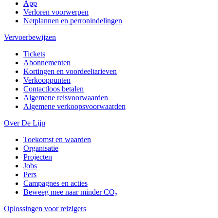
App
Verloren voorwerpen
Netplannen en perronindelingen
Vervoerbewijzen
Tickets
Abonnementen
Kortingen en voordeeltarieven
Verkooppunten
Contactloos betalen
Algemene reisvoorwaarden
Algemene verkoopsvoorwaarden
Over De Lijn
Toekomst en waarden
Organisatie
Projecten
Jobs
Pers
Campagnes en acties
Beweeg mee naar minder CO₂
Oplossingen voor reizigers