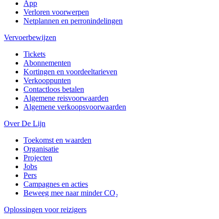
App
Verloren voorwerpen
Netplannen en perronindelingen
Vervoerbewijzen
Tickets
Abonnementen
Kortingen en voordeeltarieven
Verkooppunten
Contactloos betalen
Algemene reisvoorwaarden
Algemene verkoopsvoorwaarden
Over De Lijn
Toekomst en waarden
Organisatie
Projecten
Jobs
Pers
Campagnes en acties
Beweeg mee naar minder CO₂
Oplossingen voor reizigers