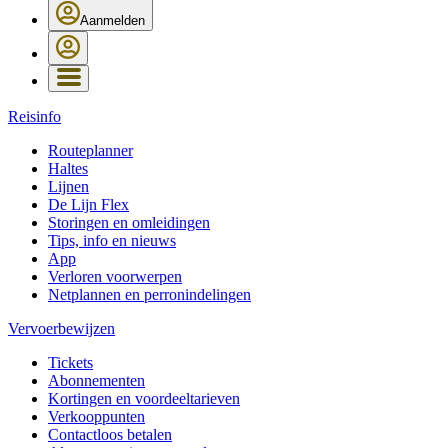
Aanmelden
Reisinfo
Routeplanner
Haltes
Lijnen
De Lijn Flex
Storingen en omleidingen
Tips, info en nieuws
App
Verloren voorwerpen
Netplannen en perronindelingen
Vervoerbewijzen
Tickets
Abonnementen
Kortingen en voordeeltarieven
Verkooppunten
Contactloos betalen