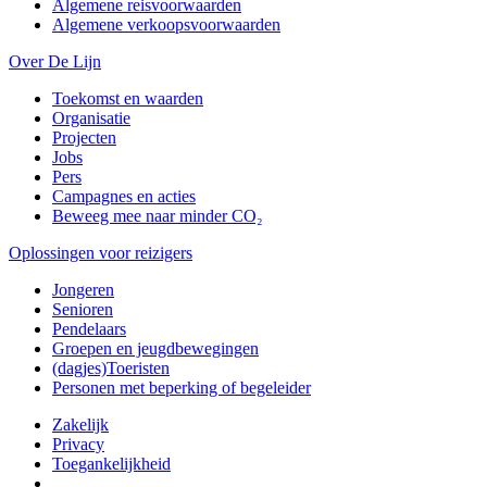
Algemene reisvoorwaarden
Algemene verkoopsvoorwaarden
Over De Lijn
Toekomst en waarden
Organisatie
Projecten
Jobs
Pers
Campagnes en acties
Beweeg mee naar minder CO₂
Oplossingen voor reizigers
Jongeren
Senioren
Pendelaars
Groepen en jeugdbewegingen
(dagjes)Toeristen
Personen met beperking of begeleider
Zakelijk
Privacy
Toegankelijkheid