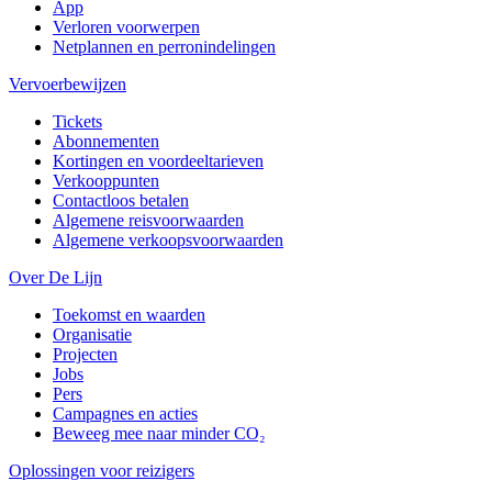
App
Verloren voorwerpen
Netplannen en perronindelingen
Vervoerbewijzen
Tickets
Abonnementen
Kortingen en voordeeltarieven
Verkooppunten
Contactloos betalen
Algemene reisvoorwaarden
Algemene verkoopsvoorwaarden
Over De Lijn
Toekomst en waarden
Organisatie
Projecten
Jobs
Pers
Campagnes en acties
Beweeg mee naar minder CO₂
Oplossingen voor reizigers