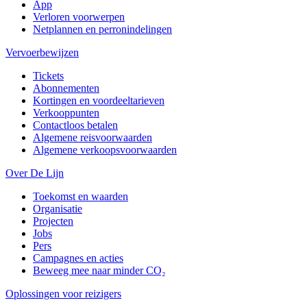
App
Verloren voorwerpen
Netplannen en perronindelingen
Vervoerbewijzen
Tickets
Abonnementen
Kortingen en voordeeltarieven
Verkooppunten
Contactloos betalen
Algemene reisvoorwaarden
Algemene verkoopsvoorwaarden
Over De Lijn
Toekomst en waarden
Organisatie
Projecten
Jobs
Pers
Campagnes en acties
Beweeg mee naar minder CO₂
Oplossingen voor reizigers