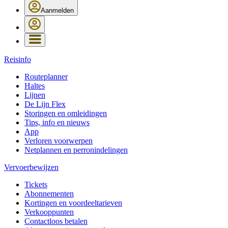
Aanmelden
Reisinfo
Routeplanner
Haltes
Lijnen
De Lijn Flex
Storingen en omleidingen
Tips, info en nieuws
App
Verloren voorwerpen
Netplannen en perronindelingen
Vervoerbewijzen
Tickets
Abonnementen
Kortingen en voordeeltarieven
Verkooppunten
Contactloos betalen