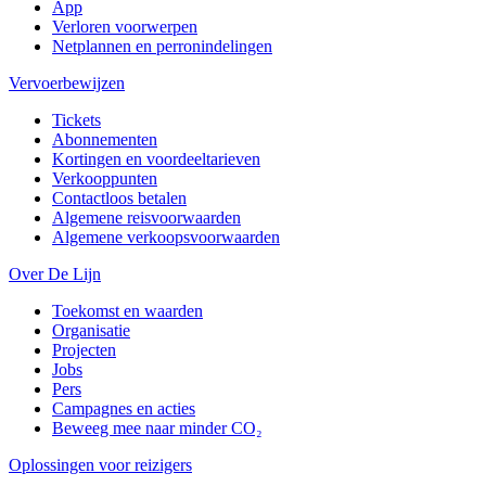
App
Verloren voorwerpen
Netplannen en perronindelingen
Vervoerbewijzen
Tickets
Abonnementen
Kortingen en voordeeltarieven
Verkooppunten
Contactloos betalen
Algemene reisvoorwaarden
Algemene verkoopsvoorwaarden
Over De Lijn
Toekomst en waarden
Organisatie
Projecten
Jobs
Pers
Campagnes en acties
Beweeg mee naar minder CO₂
Oplossingen voor reizigers