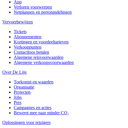
App
Verloren voorwerpen
Netplannen en perronindelingen
Vervoerbewijzen
Tickets
Abonnementen
Kortingen en voordeeltarieven
Verkooppunten
Contactloos betalen
Algemene reisvoorwaarden
Algemene verkoopsvoorwaarden
Over De Lijn
Toekomst en waarden
Organisatie
Projecten
Jobs
Pers
Campagnes en acties
Beweeg mee naar minder CO₂
Oplossingen voor reizigers