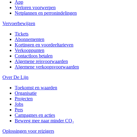
App
Verloren voorwerpen
Netplannen en perronindelingen
Vervoerbewijzen
Tickets
Abonnementen
Kortingen en voordeeltarieven
Verkooppunten
Contactloos betalen
Algemene reisvoorwaarden
Algemene verkoopsvoorwaarden
Over De Lijn
Toekomst en waarden
Organisatie
Projecten
Jobs
Pers
Campagnes en acties
Beweeg mee naar minder CO₂
Oplossingen voor reizigers