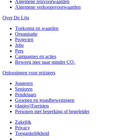
Algemene reisvoorwaarden
Algemene verkoopsvoorwaarden
Over De Lijn
Toekomst en waarden
Organisatie
Projecten
Jobs
Pers
Campagnes en acties
Beweeg mee naar minder CO₂
Oplossingen voor reizigers
Jongeren
Senioren
Pendelaars
Groepen en jeugdbewegingen
(dagjes)Toeristen
Personen met beperking of begeleider
Zakelijk
Privacy
Toegankelijkheid