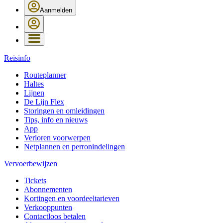
Aanmelden
Reisinfo
Routeplanner
Haltes
Lijnen
De Lijn Flex
Storingen en omleidingen
Tips, info en nieuws
App
Verloren voorwerpen
Netplannen en perronindelingen
Vervoerbewijzen
Tickets
Abonnementen
Kortingen en voordeeltarieven
Verkooppunten
Contactloos betalen