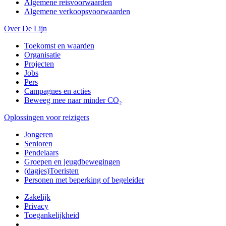
Algemene reisvoorwaarden
Algemene verkoopsvoorwaarden
Over De Lijn
Toekomst en waarden
Organisatie
Projecten
Jobs
Pers
Campagnes en acties
Beweeg mee naar minder CO₂
Oplossingen voor reizigers
Jongeren
Senioren
Pendelaars
Groepen en jeugdbewegingen
(dagjes)Toeristen
Personen met beperking of begeleider
Zakelijk
Privacy
Toegankelijkheid