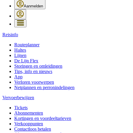
Aanmelden
Reisinfo
Routeplanner
Haltes
Lijnen
De Lijn Flex
Storingen en omleidingen
Tips, info en nieuws
App
Verloren voorwerpen
Netplannen en perronindelingen
Vervoerbewijzen
Tickets
Abonnementen
Kortingen en voordeeltarieven
Verkooppunten
Contactloos betalen