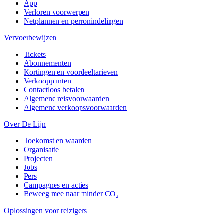
App
Verloren voorwerpen
Netplannen en perronindelingen
Vervoerbewijzen
Tickets
Abonnementen
Kortingen en voordeeltarieven
Verkooppunten
Contactloos betalen
Algemene reisvoorwaarden
Algemene verkoopsvoorwaarden
Over De Lijn
Toekomst en waarden
Organisatie
Projecten
Jobs
Pers
Campagnes en acties
Beweeg mee naar minder CO₂
Oplossingen voor reizigers