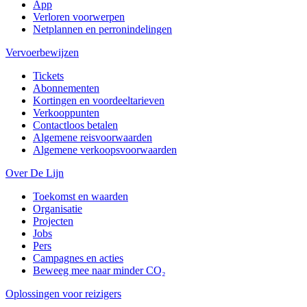
App
Verloren voorwerpen
Netplannen en perronindelingen
Vervoerbewijzen
Tickets
Abonnementen
Kortingen en voordeeltarieven
Verkooppunten
Contactloos betalen
Algemene reisvoorwaarden
Algemene verkoopsvoorwaarden
Over De Lijn
Toekomst en waarden
Organisatie
Projecten
Jobs
Pers
Campagnes en acties
Beweeg mee naar minder CO₂
Oplossingen voor reizigers