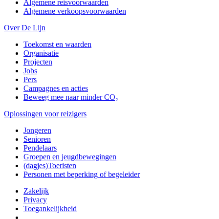
Algemene reisvoorwaarden
Algemene verkoopsvoorwaarden
Over De Lijn
Toekomst en waarden
Organisatie
Projecten
Jobs
Pers
Campagnes en acties
Beweeg mee naar minder CO₂
Oplossingen voor reizigers
Jongeren
Senioren
Pendelaars
Groepen en jeugdbewegingen
(dagjes)Toeristen
Personen met beperking of begeleider
Zakelijk
Privacy
Toegankelijkheid