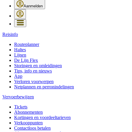
Aanmelden
Reisinfo
Routeplanner
Haltes
Lijnen
De Lijn Flex
Storingen en omleidingen
Tips, info en nieuws
App
Verloren voorwerpen
Netplannen en perronindelingen
Vervoerbewijzen
Tickets
Abonnementen
Kortingen en voordeeltarieven
Verkooppunten
Contactloos betalen