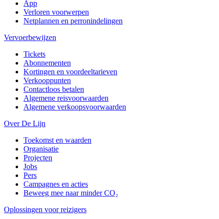
App
Verloren voorwerpen
Netplannen en perronindelingen
Vervoerbewijzen
Tickets
Abonnementen
Kortingen en voordeeltarieven
Verkooppunten
Contactloos betalen
Algemene reisvoorwaarden
Algemene verkoopsvoorwaarden
Over De Lijn
Toekomst en waarden
Organisatie
Projecten
Jobs
Pers
Campagnes en acties
Beweeg mee naar minder CO₂
Oplossingen voor reizigers