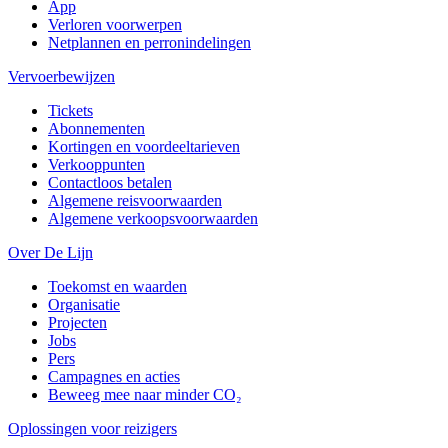
App
Verloren voorwerpen
Netplannen en perronindelingen
Vervoerbewijzen
Tickets
Abonnementen
Kortingen en voordeeltarieven
Verkooppunten
Contactloos betalen
Algemene reisvoorwaarden
Algemene verkoopsvoorwaarden
Over De Lijn
Toekomst en waarden
Organisatie
Projecten
Jobs
Pers
Campagnes en acties
Beweeg mee naar minder CO₂
Oplossingen voor reizigers