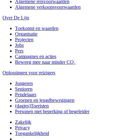
Algemene reisvoorwaarden
Algemene verkoopsvoorwaarden
Over De Lijn
Toekomst en waarden
Organisatie
Projecten
Jobs
Pers
Campagnes en acties
Beweeg mee naar minder CO₂
Oplossingen voor reizigers
Jongeren
Senioren
Pendelaars
Groepen en jeugdbewegingen
(dagjes)Toeristen
Personen met beperking of begeleider
Zakelijk
Privacy
Toegankelijkheid