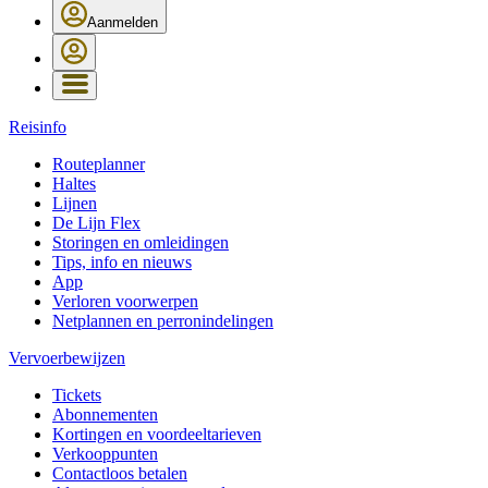
Aanmelden
Reisinfo
Routeplanner
Haltes
Lijnen
De Lijn Flex
Storingen en omleidingen
Tips, info en nieuws
App
Verloren voorwerpen
Netplannen en perronindelingen
Vervoerbewijzen
Tickets
Abonnementen
Kortingen en voordeeltarieven
Verkooppunten
Contactloos betalen